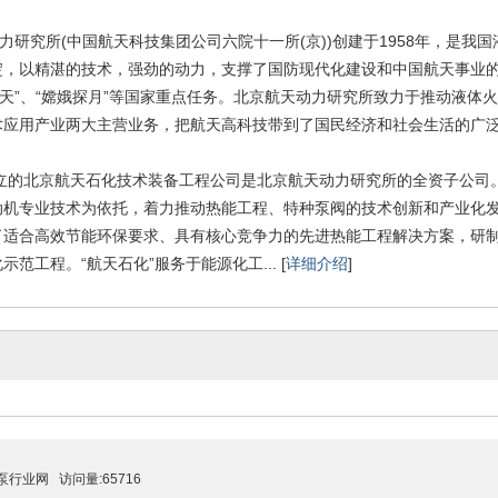
究所(中国航天科技集团公司六院十一所(京))创建于1958年，是我
淀，以精湛的技术，强劲的动力，支撑了国防现代化建设和中国航天事业的
航天”、“嫦娥探月”等国家重点任务。北京航天动力研究所致力于推动液
术应用产业两大主营业务，把航天高科技带到了国民经济和社会生活的广
立的北京航天石化技术装备工程公司是北京航天动力研究所的全资子公司。
动机专业技术为依托，着力推动热能工程、特种泵阀的技术创新和产业化
了适合高效节能环保要求、具有核心竞争力的先进热能工程解决方案，研
范工程。“航天石化”服务于能源化工... [
详细介绍
]
泵行业网
访问量:65716