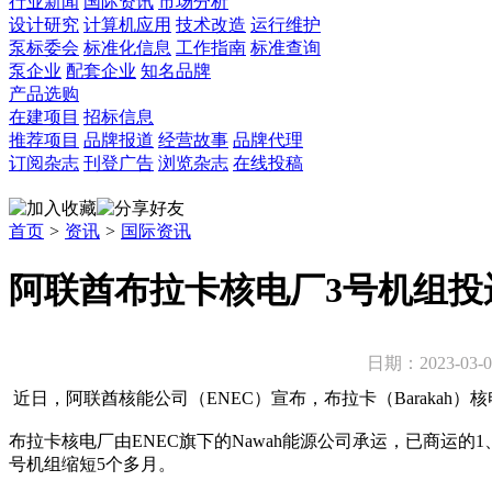
行业新闻
国际资讯
市场分析
设计研究
计算机应用
技术改造
运行维护
泵标委会
标准化信息
工作指南
标准查询
泵企业
配套企业
知名品牌
产品选购
在建项目
招标信息
推荐项目
品牌报道
经营故事
品牌代理
订阅杂志
刊登广告
浏览杂志
在线投稿
首页
>
资讯
>
国际资讯
阿联酋布拉卡核电厂3号机组投
日期：2023-03
近日，阿联酋核能公司（ENEC）宣布，布拉卡（Barakah
布拉卡核电厂由ENEC旗下的Nawah能源公司承运，已商运的1
号机组缩短5个多月。