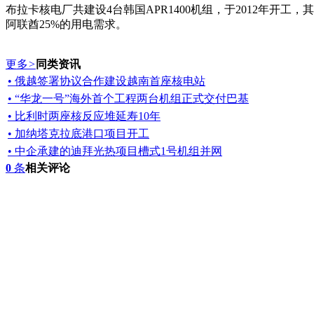
布拉卡核电厂共建设4台韩国APR1400机组，于2012年开工，其
阿联酋25%的用电需求。
更多
>
同类资讯
• 俄越签署协议合作建设越南首座核电站
• “华龙一号”海外首个工程两台机组正式交付巴基
• 比利时两座核反应堆延寿10年
• 加纳塔克拉底港口项目开工
• 中企承建的迪拜光热项目槽式1号机组并网
0
条
相关评论