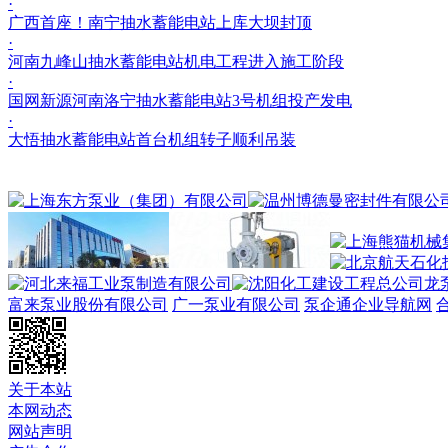
·
广西首座！南宁抽水蓄能电站上库大坝封顶
·
河南九峰山抽水蓄能电站机电工程进入施工阶段
·
国网新源河南洛宁抽水蓄能电站3号机组投产发电
·
大悟抽水蓄能电站首台机组转子顺利吊装
龙
富来泵业股份有限公司
广一泵业有限公司
泵企通企业导航网
关于本站
本网动态
网站声明