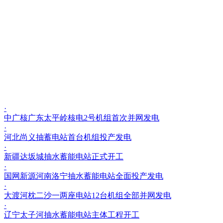
·
中广核广东太平岭核电2号机组首次并网发电
·
河北尚义抽蓄电站首台机组投产发电
·
新疆达坂城抽水蓄能电站正式开工
·
国网新源河南洛宁抽水蓄能电站全面投产发电
·
大渡河枕二沙一两座电站12台机组全部并网发电
·
辽宁太子河抽水蓄能电站主体工程开工