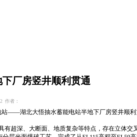
地下厂房竖井顺利贯通
-02 作者：
电站——湖北大悟抽水蓄能电站半地下厂房竖井顺利
米，具有超深、大断面、地质复杂等特点，存在立体
分层光面爆破工艺，完成了从EL115高程至EL5