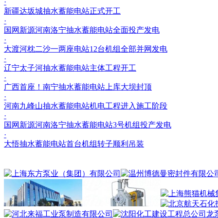
·
新疆达坂城抽水蓄能电站正式开工
·
国网新源河南洛宁抽水蓄能电站全面投产发电
·
大渡河枕二沙一两座电站12台机组全部并网发电
·
辽宁太子河抽水蓄能电站主体工程开工
·
广西首座！南宁抽水蓄能电站上库大坝封顶
·
河南九峰山抽水蓄能电站机电工程进入施工阶段
·
国网新源河南洛宁抽水蓄能电站3号机组投产发电
·
大悟抽水蓄能电站首台机组转子顺利吊装
龙