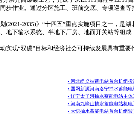
护同步作业。通过分区施工、班前交底、专项巡查等
021-2035)》“十四五”重点实施项目之一，
地下输水系统、半地下厂房、地面开关站等组成，总
实现“双碳”目标和经济社会可持续发展具有重要作
• 河北尚义抽蓄电站首台机组投
• 国网新源河南洛宁抽水蓄能
• 辽宁太子河抽水蓄能电站主
• 河南九峰山抽水蓄能电站机
• 大悟抽水蓄能电站首台机组