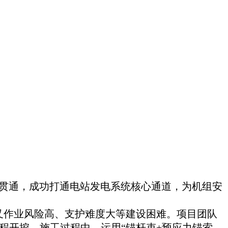
贯通，成功打通电站发电系统核心通道，为机组安
交叉作业风险高、支护难度大等建设困难。项目团队
9高程开挖。施工过程中，运用“锚杆束+预应力锚索