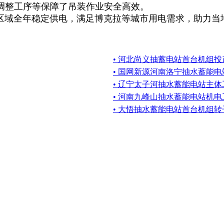
调整工序等保障了吊装作业安全高效。
域全年稳定供电，满足博克拉等城市用电需求，助力当
• 河北尚义抽蓄电站首台机组投
• 国网新源河南洛宁抽水蓄能
• 辽宁太子河抽水蓄能电站主
• 河南九峰山抽水蓄能电站机
• 大悟抽水蓄能电站首台机组