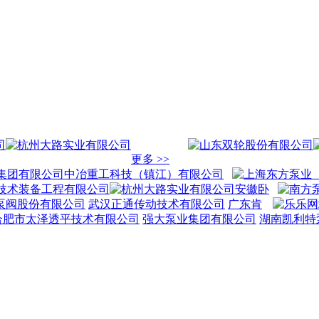
更多 >>
中冶重工科技（镇江）有限公司
安徽卧
泵阀股份有限公司
武汉正通传动技术有限公司
广东肯
合肥市太泽透平技术有限公司
强大泵业集团有限公司
湖南凯利特